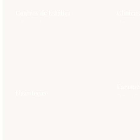
Centros de Estética
Clínicas
60 NEGOCIOS
35 NEGOCI
Farmac
Discotecas
15 NEGOCI