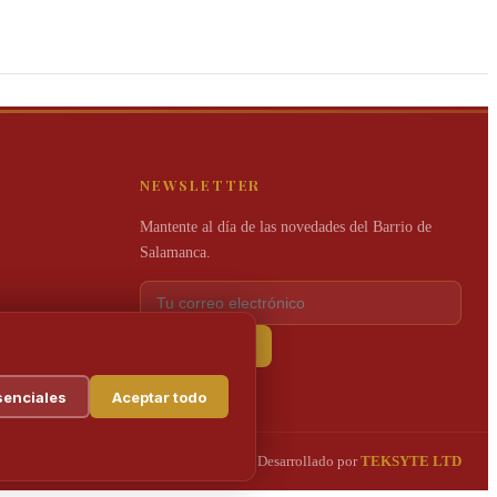
Rabat
Yusty
egancia infinita que marcan
Elegancia masculina a medida con más
el tiempo.
de un siglo.
NEWSLETTER
Mantente al día de las novedades del Barrio de
Salamanca.
Suscríbete
senciales
Aceptar todo
Desarrollado por
TEKSYTE LTD