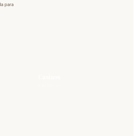
da para
Casinos
4 NEGOCIOS