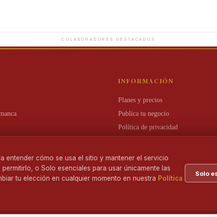
La Maruca
nía con alma
Alta cocina cántabra en el corazón de
Joyas de el
Salamanca.
COLABORADORES DESTACADOS
R
INFORMACIÓN
Planes y precios
amanca
Publica tu negocio
Política de privacidad
Términos y condiciones
a entender cómo se usa el sitio y mantener el servicio
a permitirlo, o Solo esenciales para usar únicamente las
Solo e
biar tu elección en cualquier momento en nuestra
Política