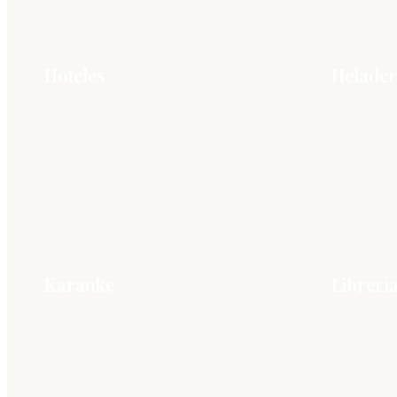
Hoteles
Helader
Karaoke
Librerí