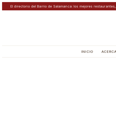
El directorio del Barrio de Salamanca: los mejores restaurantes,
INICIO
ACERCA
INICIO
›
DIRECTORIO
DIRECTORIO