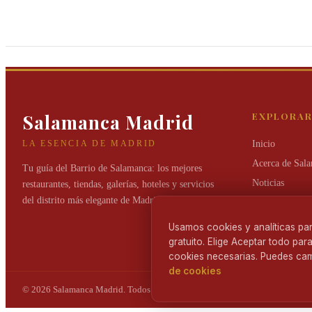
Pastelería Mallorca
Loewe
El sabor de nuestra tradición en cada
El lujo de la alta artesa
dulce detalle.
madrileña.
Salamanca Madrid
EXPLORA
LA ESENCIA DE MADRID
Inicio
Acerca de Sal
Tu guía del Barrio de Salamanca: los mejores
Noticias
restaurantes, tiendas, galerías, hoteles y servicios
del distrito más elegante de Madrid.
Categorías
Calles
Usamos cookies y analíticas par
gratuito. Elige Aceptar todo par
Contáctenos
cookies necesarias. Puedes cam
de cookies
© 2026 Salamanca Madrid
. Todos los derechos reservados.