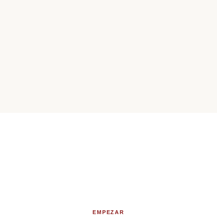
Publica tu negocio
 cientos de negocios de Barrio de Salamanca y llega cada mes a 
clientes potenciales.
EMPEZAR