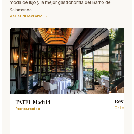
moda de lujo y la mejor gastronomía del Barrio de
Salamanca.
Ver el directorio →
Restaurante L
TATEL Madrid
Calle de Jorge Ju
Restaurantes