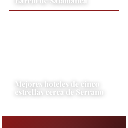
Barrio de Salamanca
HOTELES
21 JULY 2026
|
ALFONSO LEDESMA QUIROGA
Mejores hoteles de cinco
estrellas cerca de Serrano