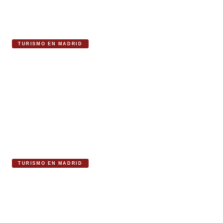
TURISMO EN MADRID
Brinda en Salamanca, la Coctelería de Autor
de Madrid
TURISMO EN MADRID
Salamanca Madrid: El corazón exclusivo de
la cultura y el turismo