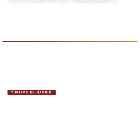
Los spas de hotel en el Barrio de Salamanca combinan
hammam, circuitos de aguas y tratamientos de firma. Abiertos
también sin alojarse. Descubre cuál te conviene.
LEER ARTÍCULO
→
TURISMO EN MADRID
Reserva Bienestar en Salamanca, spa de lujo
en Madrid