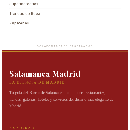
Supermercados
Tiendas de Ropa
Zapaterias
Rabat
Joyas de elegancia infinita que marcan el tiempo.
COLABORADORES DESTACADOS
Salamanca Madrid
LA ESENCIA DE MADRID
Tu guía del Barrio de Salamanca: los mejores restaurantes,
tiendas, galerías, hoteles y servicios del distrito más elegante de
Madrid.
EXPLORAR