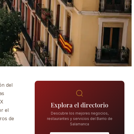
ón del
as
IX
Explora el directorio
r el
Descubre los mejores negocios,
ros de
restaurantes y servicios del Barrio de
Salamanca