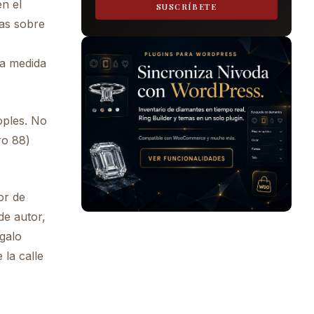
en el
SUSCRÍBETE
jas sobre
 a medida
oples. No
ro 88)
or de
e autor,
egalo
 la calle