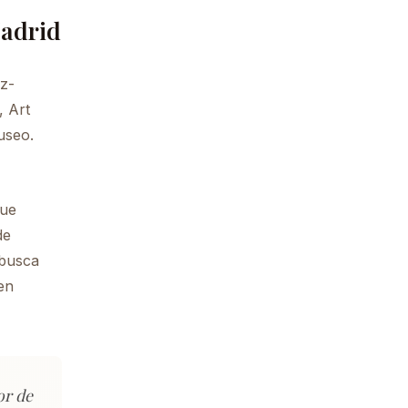
Madrid
ez-
, Art
useo.
que
de
 busca
en
or de