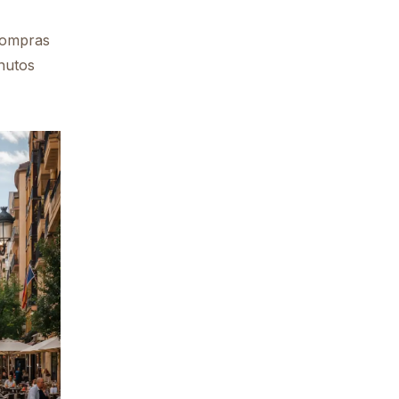
 compras
inutos