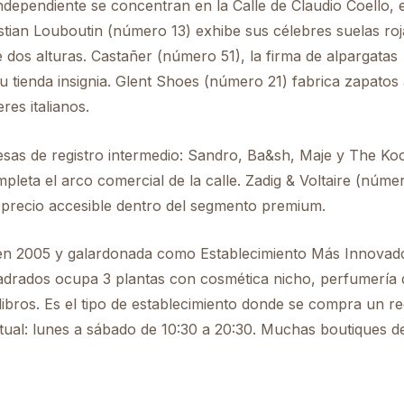
dependiente se concentran en la Calle de Claudio Coello, 
stian Louboutin (número 13) exhibe sus célebres suelas ro
dos alturas. Castañer (número 51), la firma de alpargatas
 su tienda insignia. Glent Shoes (número 21) fabrica zapatos
res italianos.
esas de registro intermedio: Sandro, Ba&sh, Maje y The Ko
pleta el arco comercial de la calle. Zadig & Voltaire (núme
a precio accesible dentro del segmento premium.
 en 2005 y galardonada como Establecimiento Más Innovad
rados ocupa 3 plantas con cosmética nicho, perfumería d
libros. Es el tipo de establecimiento donde se compra un r
tual: lunes a sábado de 10:30 a 20:30. Muchas boutiques de