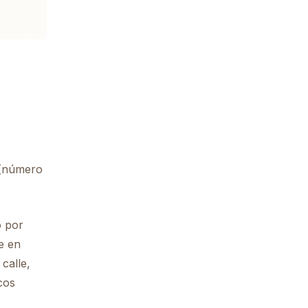
a (número
o por
e en
calle,
cos