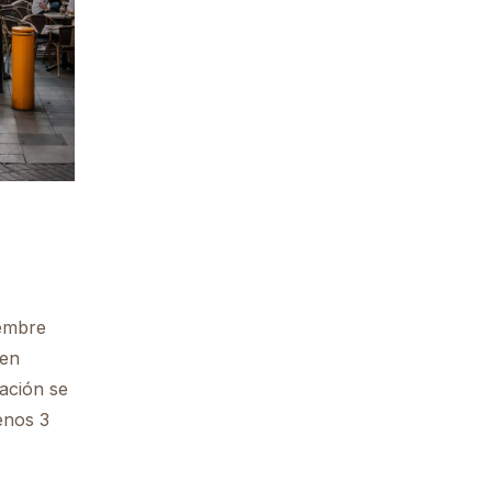
iembre
 en
ación se
enos 3