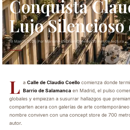
Conquista Claud
Lujo Silencioso
19 March 2026
|
Por Mariana Cebrián Olmedo
|
35 min de lectura
L
a
Calle de Claudio Coello
comienza donde termin
Barrio de Salamanca
en Madrid, el pulso comerc
globales y empiezan a susurrar hallazgos que premian al
comparten acera con galerías de arte contemporáneo d
nombre conviven con una concept store de 700 metro
autor.