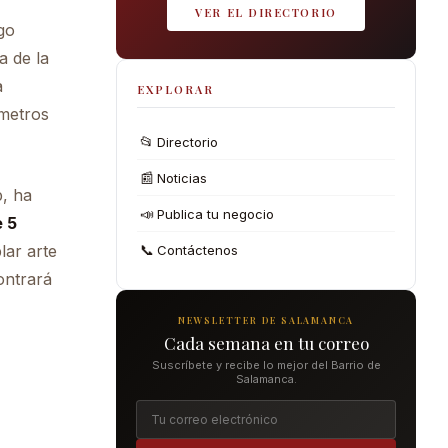
VER EL DIRECTORIO
ogo
a de la
a
EXPLORAR
ómetros
📂
Directorio
📰
Noticias
, ha
📣
Publica tu negocio
e 5
📞
ar arte
Contáctenos
ontrará
NEWSLETTER DE SALAMANCA
Cada semana en tu correo
Suscríbete y recibe lo mejor del Barrio de
Salamanca.