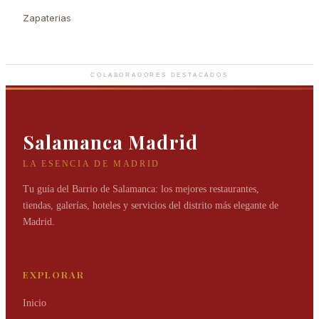
Zapaterias
Rabat
Joyas de elegancia infinita que marcan el tiempo.
COLABORADORES DESTACADOS
Salamanca Madrid
LA ESENCIA DE MADRID
Tu guía del Barrio de Salamanca: los mejores restaurantes,
tiendas, galerías, hoteles y servicios del distrito más elegante de
Madrid.
EXPLORAR
Inicio